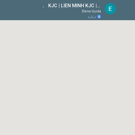
KJC | LIÊN MINH KJC | MỖI BƯỚC ĐI - MỖI Ý TƯỞNG
Elena Guida
درباره