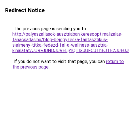
Redirect Notice
The previous page is sending you to
http://palyaszallasok-ausztriaban.keresooptimalizalas-
tanacsadas.hu/blog-bejegyzes/a-fantasztikus-
sielmeny-titka-fedezd-fel-a-wellness-ausztria-
kinalatat/JURFJUNDJUVELjYlQTlSJUFCJThEJTE2JUE0
If you do not want to visit that page, you can
return to
the previous page
.