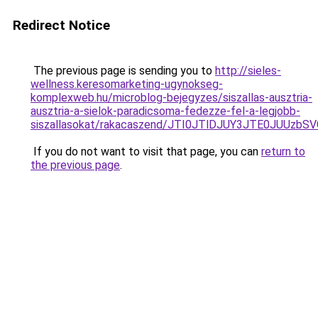
Redirect Notice
The previous page is sending you to
http://sieles-
wellness.keresomarketing-ugynokseg-
komplexweb.hu/microblog-bejegyzes/siszallas-ausztria-
ausztria-a-sielok-paradicsoma-fedezze-fel-a-legjobb-
siszallasokat/rakacaszend/JTI0JTlDJUY3JTE0JUU
If you do not want to visit that page, you can
return to
the previous page
.