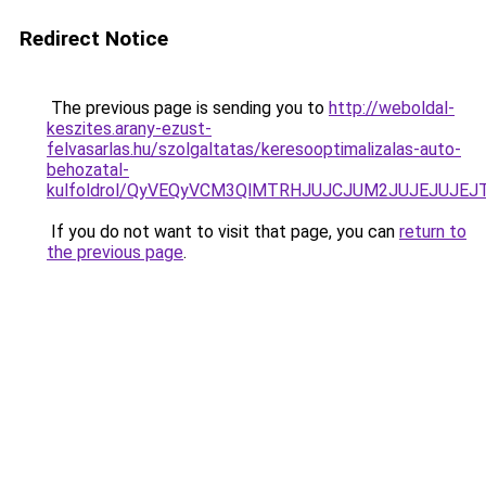
Redirect Notice
The previous page is sending you to
http://weboldal-
keszites.arany-ezust-
felvasarlas.hu/szolgaltatas/keresooptimalizalas-auto-
behozatal-
kulfoldrol/QyVEQyVCM3QlMTRHJUJCJUM2JUJEJUJEJT
If you do not want to visit that page, you can
return to
the previous page
.